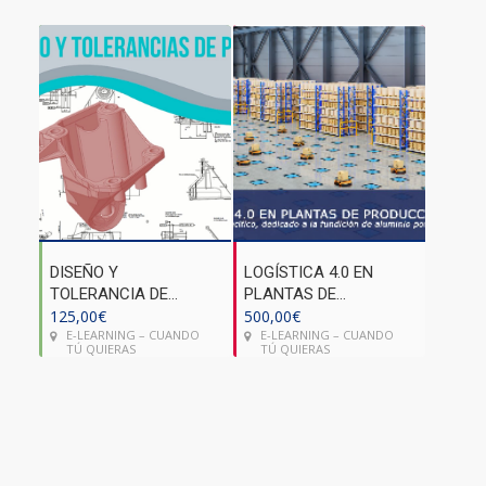
DISEÑO Y
LOGÍSTICA 4.0 EN
TOLERANCIA DE
PLANTAS DE
PIEZAS (MÓDULO
125,00
€
PRODUCCIÓN DE
500,00
€
E-LEARNING – CUANDO
E-LEARNING – CUANDO
HPDC)
PIEZAS FUNDIDAS EN
TÚ QUIERAS
TÚ QUIERAS
ALUMINIO POR
INYECCIÓN