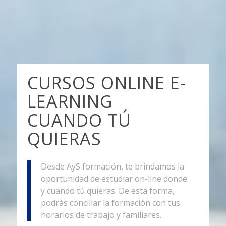
CURSOS ONLINE E-
LEARNING
CUANDO TÚ
QUIERAS
Desde AyS formación, te brindamos la
oportunidad de estudiar on-line donde
y cuando tú quieras. De esta forma,
podrás conciliar la formación con tus
horarios de trabajo y familiares.