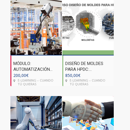
MÓDULO:
DISEÑO DE MOLDES
AUTOMATIZACIÓN
PARA HPDC:
AVANZADA EN LAS
200,00
€
FUNDICIÓN A ALTA
850,00
€
E-LEARNING – CUANDO
E-LEARNING – CUANDO
FÁBRICAS. ROBÓTICA
PRESIÓN
TÚ QUIERAS
TÚ QUIERAS
MÓVIL