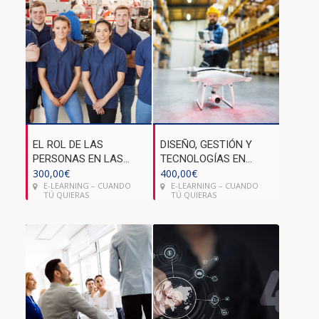
EL ROL DE LAS
DISEÑO, GESTIÓN Y
PERSONAS EN LAS
TECNOLOGÍAS EN
FÁBRICAS
300,00
€
ALMACENES 4.0
400,00
€
E-LEARNING – CUANDO
E-LEARNING – CUANDO
INTELIGENTES
TÚ QUIERAS
TÚ QUIERAS