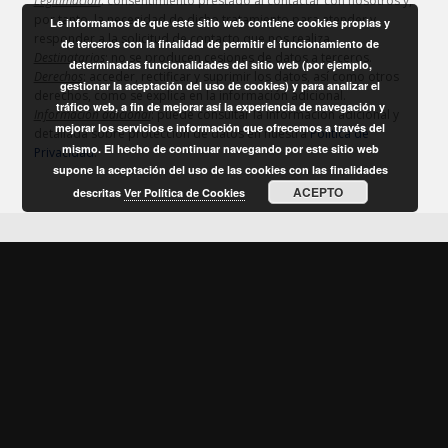
Legitimación
: consentimiento prestado al contactar con nosotros y,
por tanto, la necesidad de dicho tratamiento para atender y
Le informamos de que este sitio web contiene cookies propias y
responder a la solicitud de contacto que nos realiza.
de terceros con la finalidad de permitir el funcionamiento de
Destinatarios
: no se producen cesiones de datos a terceros.
determinadas funcionalidades del sitio web (por ejemplo,
Derechos
: acceder, rectificar y suprimir los datos, así como otros
gestionar la aceptación del uso de cookies) y para analizar el
derechos, como se explica en la información adicional.
tráfico web, a fin de mejorar así la experiencia de navegación y
Información adicional
: puede consultar la información adicional y
mejorar los servicios e información que ofrecemos a través del
detallada sobre protección de datos en nuestra
Política de
mismo. El hecho de continuar navegando por este sitio web
Privacidad
.
supone la aceptación del uso de las cookies con las finalidades
ACEPTO
descritas
Ver Política de Cookies