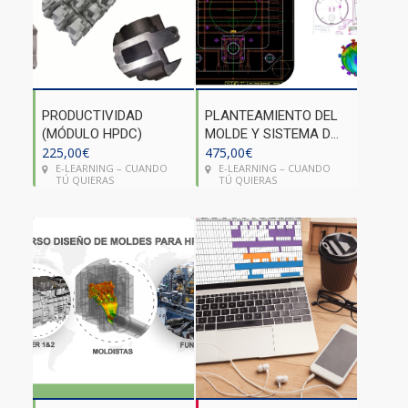
PRODUCTIVIDAD
PLANTEAMIENTO DEL
(MÓDULO HPDC)
MOLDE Y SISTEMA DE
225,00
€
ALIMENTACIÓN
475,00
€
E-LEARNING – CUANDO
E-LEARNING – CUANDO
(MÓDULO HPDC)
TÚ QUIERAS
TÚ QUIERAS