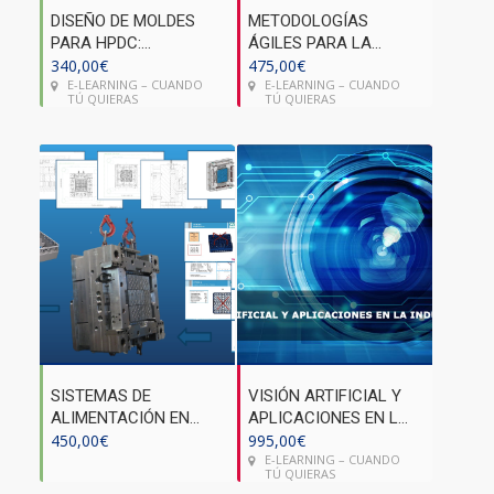
DISEÑO DE MOLDES
METODOLOGÍAS
PARA HPDC:
ÁGILES PARA LA
FUNDICIÓN A ALTA
340,00
€
GESTIÓN DE
475,00
€
E-LEARNING – CUANDO
E-LEARNING – CUANDO
PRESIÓN (FASE 7 Y 8)
PROYECTOS
TÚ QUIERAS
TÚ QUIERAS
SISTEMAS DE
VISIÓN ARTIFICIAL Y
ALIMENTACIÓN EN
APLICACIONES EN LA
MOLDES DE
450,00
€
INDUSTRIA 4.0
995,00
€
E-LEARNING – CUANDO
INYECCIÓN DE
TÚ QUIERAS
PLÁSTICO