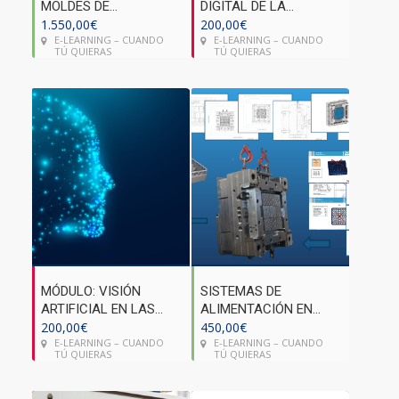
MOLDES DE
DIGITAL DE LA
INYECCIÓN DE
1.550,00
€
FÁBRICA
200,00
€
E-LEARNING – CUANDO
E-LEARNING – CUANDO
PLÁSTICO
TÚ QUIERAS
TÚ QUIERAS
MÓDULO: VISIÓN
SISTEMAS DE
ARTIFICIAL EN LAS
ALIMENTACIÓN EN
FÁBRICAS
200,00
€
MOLDES DE
450,00
€
E-LEARNING – CUANDO
E-LEARNING – CUANDO
INYECCIÓN DE
TÚ QUIERAS
TÚ QUIERAS
PLÁSTICO