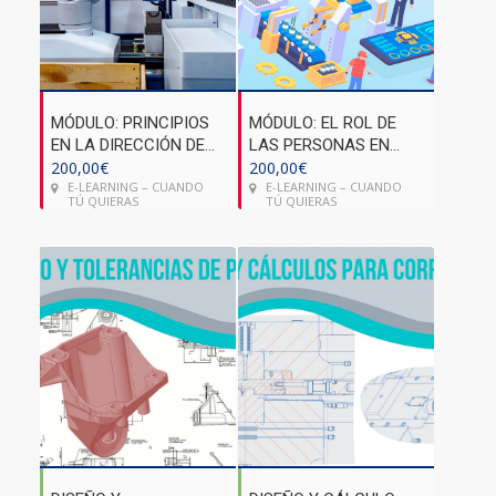
MÓDULO: PRINCIPIOS
MÓDULO: EL ROL DE
EN LA DIRECCIÓN DE
LAS PERSONAS EN
PROYECTOS 4.0
200,00
€
LAS FÁBRICAS
200,00
€
E-LEARNING – CUANDO
E-LEARNING – CUANDO
INTELIGENTES
TÚ QUIERAS
TÚ QUIERAS