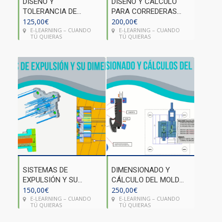
DISEÑO Y
DISEÑO Y CÁLCULO
TOLERANCIA DE
PARA CORREDERAS
PIEZAS (MÓDULO
125,00
€
(MÓDULO HPDC)
200,00
€
E-LEARNING – CUANDO
E-LEARNING – CUANDO
HPDC)
TÚ QUIERAS
TÚ QUIERAS
SISTEMAS DE
DIMENSIONADO Y
EXPULSIÓN Y SU
CÁLCULO DEL MOLDE
DIMENSIONADO
150,00
€
(MÓDULO HPDC)
250,00
€
E-LEARNING – CUANDO
E-LEARNING – CUANDO
(MÓDULO HPDC)
TÚ QUIERAS
TÚ QUIERAS