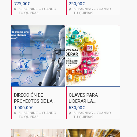
775,00
€
PROCESOS EN LA
250,00
€
E-LEARNING – CUANDO
E-LEARNING – CUANDO
INDUSTRIA 4.0
TÚ QUIERAS
TÚ QUIERAS
DIRECCIÓN DE
CLAVES PARA
PROYECTOS DE LA
LIDERAR LA
INDUSTRIA 4.0
1.000,00
€
TRANSFORMACIÓN
630,00
€
E-LEARNING – CUANDO
E-LEARNING – CUANDO
EN LA INDUSTRIA 4.0
TÚ QUIERAS
TÚ QUIERAS