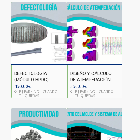
DEFECTOLOGÍA
DISEÑO Y CÁLCULO
(MÓDULO HPDC)
DE ATEMPERACIÓN
450,00
€
DEL MOLDE (MÓDULO
350,00
€
E-LEARNING – CUANDO
E-LEARNING – CUANDO
HPDC)
TÚ QUIERAS
TÚ QUIERAS