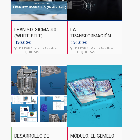
LEAN SIX SIGMA 4.0
LA
(WHITE BELT)
TRANSFORMACIÓN
450,00
€
DIGITAL 4.0 EN LA
250,00
€
E-LEARNING – CUANDO
E-LEARNING – CUANDO
INDUSTRIA
TÚ QUIERAS
TÚ QUIERAS
DESARROLLO DE
MÓDULO: EL GEMELO