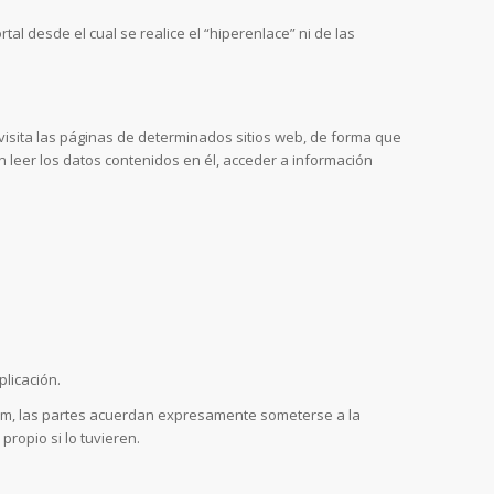
al desde el cual se realice el “hiperenlace” ni de las
isita las páginas de determinados sitios web, de forma que
 leer los datos contenidos en él, acceder a información
licación.
.com, las partes acuerdan expresamente someterse a la
ropio si lo tuvieren.