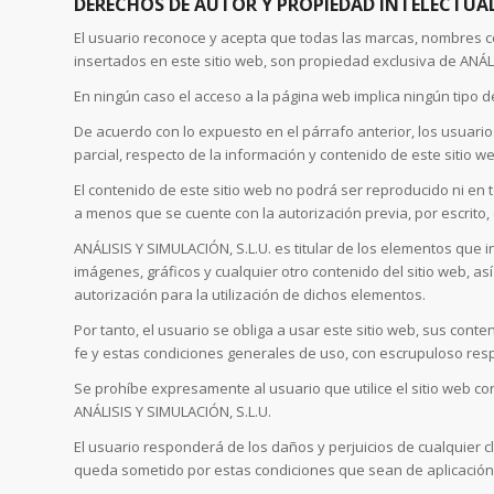
DERECHOS DE AUTOR Y PROPIEDAD INTELECTUA
El usuario reconoce y acepta que todas las marcas, nombres com
insertados en este sitio web, son propiedad exclusiva de ANÁLIS
En ningún caso el acceso a la página web implica ningún tipo de
De acuerdo con lo expuesto en el párrafo anterior, los usuarios
parcial, respecto de la información y contenido de este sitio we
El contenido de este sitio web no podrá ser reproducido ni en 
a menos que se cuente con la autorización previa, por escrito, 
ANÁLISIS Y SIMULACIÓN, S.L.U. es titular de los elementos que i
imágenes, gráficos y cualquier otro contenido del sitio web, a
autorización para la utilización de dichos elementos.
Por tanto, el usuario se obliga a usar este sitio web, sus cont
fe y estas condiciones generales de uso, con escrupuloso res
Se prohíbe expresamente al usuario que utilice el sitio web co
ANÁLISIS Y SIMULACIÓN, S.L.U.
El usuario responderá de los daños y perjuicios de cualquier 
queda sometido por estas condiciones que sean de aplicación. 