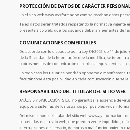
PROTECCIÓN DE DATOS DE CARÁCTER PERSONA
En el sitio web www.aysformacion.com se recaban datos persona
Tales datos serán tratados respetando la normativa vigente en
presente sitio web, que los usuarios deberán leer antes de faci
COMUNICACIONES COMERCIALES
De acuerdo con lo dispuesto por la Ley 34/2002, de 11 de julio
de la Sociedad de la Información que la modifica, se informa 
u otros medios de comunicación electrónica equivalentes sin su
En todo caso los usuarios pondrán oponerse o manifestar su n
facilitándose esta posibilidad en cada comunicación que se le 
RESPONSABILIDAD DEL TITULAR DEL SITIO WEB
ANÁLISIS Y SIMULACIÓN, S.L.U. no garantiza la ausencia de vi
equipos o sistemas de los usuarios por posibles virus informát
Del mismo modo, el titular del sitio web www.aysformacion.com 
contenidas en su sitio web, que pueden verse impedidos, dific
interrupciones del servicio, demoras o mal funcionamiento cua