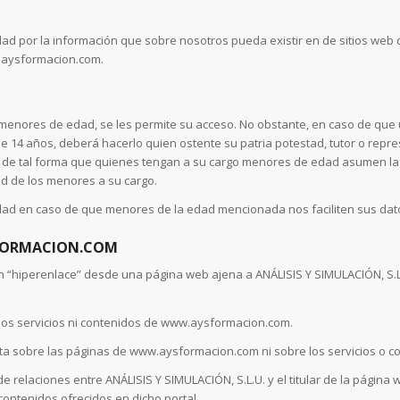
d por la información que sobre nosotros pueda existir en de sitios web d
.aysformacion.com.
menores de edad, se les permite su acceso. No obstante, en caso de que 
e 14 años, deberá hacerlo quien ostente su patria potestad, tutor o repr
 de tal forma que quienes tengan a su cargo menores de edad asumen la e
d de los menores a su cargo.
dad en caso de que menores de la edad mencionada nos faciliten sus dat
SFORMACION.COM
un “hiperenlace” desde una página web ajena a ANÁLISIS Y SIMULACIÓN, S.
e los servicios ni contenidos de www.aysformacion.com.
ecta sobre las páginas de www.aysformacion.com ni sobre los servicios o c
de relaciones entre ANÁLISIS Y SIMULACIÓN, S.L.U. y el titular de la página w
contenidos ofrecidos en dicho portal.