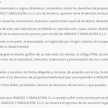
L
erciales o signos distintivos, contenidos, todos los derechos de propieda
IS Y SIMULACIÓN, S.L.U. y/o de terceros, quienes tiene el derecho exclusiv
 renuncia, transmisión, licencia o cesión total ni parcial de dichos derec
 de este sitio web tienen prohibida su reproducción, copia, cesión, distrib
b sin la autorización previa y por escrita de ANÁLISIS Y SIMULACIÓN, S.L.U.
todo ni en parte, ni transmitido, ni registrado por ningún sistema de recu
de la citada Entidad.
ntegran el diseño gráfico de su sitio web, los menús, el código HTML, los 
sí como de la estructura, selección, ordenación y presentación de sus cont
enidos y servicios de forma diligente y correcta, de acuerdo con la Ley, la 
peto a los derechos de propiedad intelectual que corresponden a ANÁLISIS
n fines ilícitos, prohibidos, lesivos de derechos de terceros o que puedan
clase que ANÁLISIS Y SIMULACIÓN, S.L.U. pueda sufrir como consecuencia de
ANÁLISIS Y SIMULACIÓN, S.L.U. se reserva el ejercicio de las acciones le