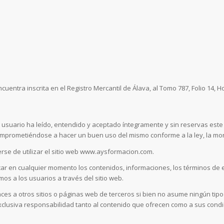
cuentra inscrita en el Registro Mercantil de Álava, al Tomo 787, Folio 14, Hoj
usuario ha leído, entendido y aceptado íntegramente y sin reservas este av
omprometiéndose a hacer un buen uso del mismo conforme a la ley, la mora
rse de utilizar el sitio web www.aysformacion.com.
ar en cualquier momento los contenidos, informaciones, los términos de es
os a los usuarios a través del sitio web.
ces a otros sitios o páginas web de terceros si bien no asume ningún tipo
 exclusiva responsabilidad tanto al contenido que ofrecen como a sus cond