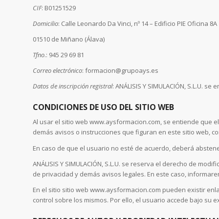
CIF
: B01251529
Domicilio
: Calle Leonardo Da Vinci, nº 14 – Edificio PIE Oficina 8A
01510 de Miñano (Álava)
Tfno
.: 945 29 69 81
Correo electrónico
: formacion@grupoays.es
Datos de inscripción registral
: ANÁLISIS Y SIMULACIÓN, S.L.U. se en
CONDICIONES DE USO DEL SITIO WEB
Al usar el sitio web www.aysformacion.com, se entiende que el 
demás avisos o instrucciones que figuran en este sitio web, c
En caso de que el usuario no esté de acuerdo, deberá abstene
ANÁLISIS Y SIMULACIÓN, S.L.U. se reserva el derecho de modific
de privacidad y demás avisos legales. En este caso, informarem
En el sitio sitio web www.aysformacion.com pueden existir enla
control sobre los mismos. Por ello, el usuario accede bajo su