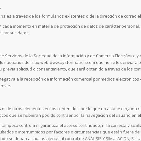
L
les a través de los formularios existentes o de la dirección de correo el
 cada momento en materia de protección de datos de carácter personal, y 
litar sus datos.
, de Servicios de la Sociedad de la Información y de Comercio Electrónico y
a los usuarios del sitio web www.aysformacion.com que no se les enviará 
 previa solicitud o consentimiento, que será obtenido a través de los cor
egativa a la recepción de información comercial por medios electrónicos
envíe.
rus ni de otros elementos en los contenidos, por lo que no asume ninguna
icos que se hubieran podido contraer por la navegación del usuario en el 
tampoco controla ni garantiza el acceso continuado, ni la correcta visual
ultados o interrumpidos por factores o circunstancias que están fuera de 
ndo se deban a causas ajenas al control de ANÁLISIS Y SIMULACIÓN, S.L.U.