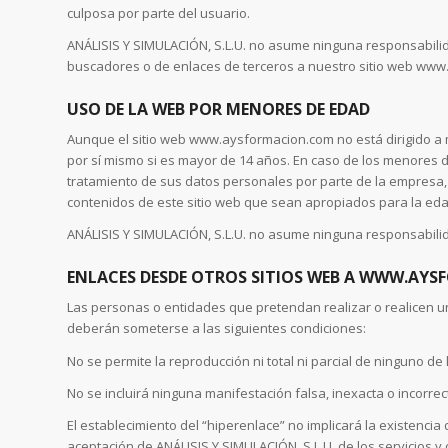
culposa por parte del usuario.
ANÁLISIS Y SIMULACIÓN, S.L.U. no asume ninguna responsabilida
buscadores o de enlaces de terceros a nuestro sitio web www
USO DE LA WEB POR MENORES DE EDAD
Aunque el sitio web www.aysformacion.com no está dirigido a 
por sí mismo si es mayor de 14 años. En caso de los menores d
tratamiento de sus datos personales por parte de la empresa,
contenidos de este sitio web que sean apropiados para la eda
ANÁLISIS Y SIMULACIÓN, S.L.U. no asume ninguna responsabili
ENLACES DESDE OTROS SITIOS WEB A WWW.AY
Las personas o entidades que pretendan realizar o realicen 
deberán someterse a las siguientes condiciones:
No se permite la reproducción ni total ni parcial de ninguno d
No se incluirá ninguna manifestación falsa, inexacta o incorr
El establecimiento del “hiperenlace” no implicará la existencia 
aceptación de ANÁLISIS Y SIMULACIÓN, S.L.U. de los servicios y 