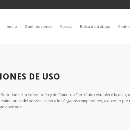
Inicio
Quiénes somos
Cursos
Bolsa de trabajo
Centr
IONES DE USO
e la Sociedad de la Información y de Comercio Electrónico establece la obli
estinatarios del servicio como a los órganos competentes, a acceder por m
ste apartado.