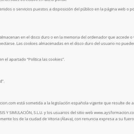
idos o servicios puestos a disposición del público en la página web o port
lmacenan en el disco duro o en la memoria del ordenador que accede o v
nectarse. Las cookies almacenadas en el disco duro del usuario no pueden
n el apartado “Política las cookies”.
d”.
ion.com está sometida a la legislación española vigente que resulte de ap
LISIS Y SIMULACIÓN, S.L.U. y los usuarios del sitio web www.aysformacion
nte los de la ciudad de Vitoria (Álava), con renuncia expresa a su fuero p