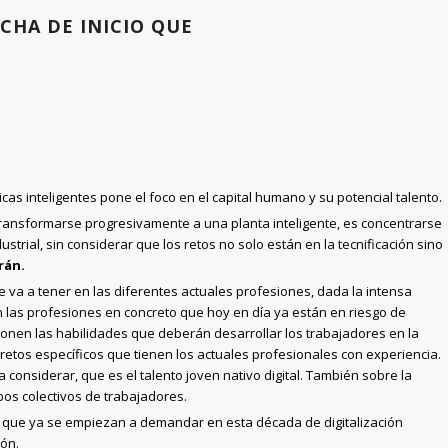
ECHA DE INICIO QUE
icas inteligentes pone el foco en el capital humano y su potencial talento.
transformarse progresivamente a una planta inteligente, es concentrarse
strial, sin considerar que los retos no solo están en la tecnificación sino
rán.
ue va a tener en las diferentes actuales profesiones, dada la intensa
n las profesiones en concreto que hoy en día ya están en riesgo de
onen las habilidades que deberán desarrollar los trabajadores en la
s retos específicos que tienen los actuales profesionales con experiencia.
 considerar, que es el talento joven nativo digital. También sobre la
bos colectivos de trabajadores.
s que ya se empiezan a demandar en esta década de digitalización
ión.