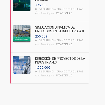
FÁBRICA
775,00
€
E-LEARNING – CUANDO TÚ QUIERAS
Área Tecnológica:
INDUSTRIA 4.0
SIMULACIÓN DINÁMICA DE
PROCESOS EN LA INDUSTRIA 4.0
250,00
€
E-LEARNING – CUANDO TÚ QUIERAS
Área Tecnológica:
INDUSTRIA 4.0
DIRECCIÓN DE PROYECTOS DE LA
INDUSTRIA 4.0
1.000,00
€
E-LEARNING – CUANDO TÚ QUIERAS
Área Tecnológica:
INDUSTRIA 4.0