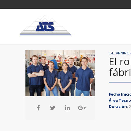
E-LEARNING
El r
fábr
Fecha Inici
Área Tecno
Duración:
2