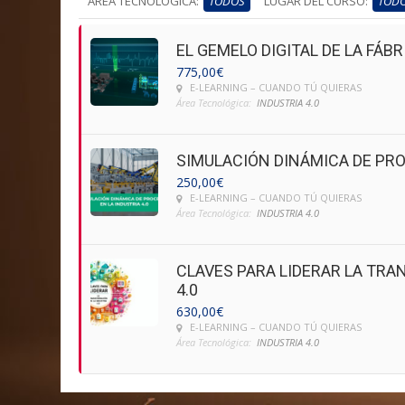
ÁREA TECNOLÓGICA:
TODOS
LUGAR DEL CURSO:
TOD
EL GEMELO DIGITAL DE LA FÁBR
775,00
€
E-LEARNING – CUANDO TÚ QUIERAS
Área Tecnológica:
INDUSTRIA 4.0
SIMULACIÓN DINÁMICA DE PRO
250,00
€
E-LEARNING – CUANDO TÚ QUIERAS
Área Tecnológica:
INDUSTRIA 4.0
CLAVES PARA LIDERAR LA TRA
4.0
630,00
€
E-LEARNING – CUANDO TÚ QUIERAS
Área Tecnológica:
INDUSTRIA 4.0