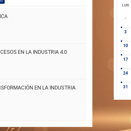
OS
LUN
ICA
-
+ more
3
+ more
10
CESOS EN LA INDUSTRIA 4.0
+ more
17
+ more
24
+ more
NSFORMACIÓN EN LA INDUSTRIA
31