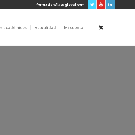
formacion@ats-global.com
os académicos
Actualidad
Mi cuenta