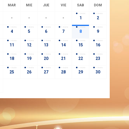
MAR
MIE
JUE
VIE
SAB
DOM
+ more
+ more
-
-
-
-
1
2
+ more
+ more
+ more
+ more
+ more
+ more
4
5
6
7
8
9
+ more
+ more
+ more
+ more
+ more
+ more
11
12
13
14
15
16
+ more
+ more
+ more
+ more
+ more
+ more
18
19
20
21
22
23
+ more
+ more
+ more
+ more
+ more
+ more
25
26
27
28
29
30