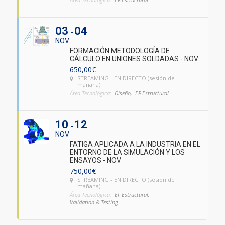
03
04
NOV
FORMACIÓN METODOLOGÍA DE
CÁLCULO EN UNIONES SOLDADAS - NOV
650,00
€
STREAMING - EN DIRECTO (sesión de
mañana)
Área Tecnológica:
Diseño,
EF Estructural
10
12
NOV
FATIGA APLICADA A LA INDUSTRIA EN EL
ENTORNO DE LA SIMULACIÓN Y LOS
ENSAYOS - NOV
750,00
€
STREAMING - EN DIRECTO (sesión de
mañana)
Área Tecnológica:
EF Estructural,
Validation & Testing