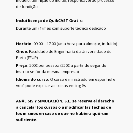
modelo, definição do molde, responsável do processo
de fundição.
Inclui licença de QuikCAST Gratis:
Durante um (1) mês com suporte técnico dedicado
Horário:
09:00 – 17:00 (uma hora para almoçar, incluído)
Onde:
Faculdade de Engenharia da Universidade do
Porto (FEUP)
Preço:
500€ por pessoa (250€ a partir do segundo
inscrito se for da mesma empresa)
Idioma do curso:
O curso é ministrado em espanhol e
você pode explicar as coisas em inglês
ANÁLISIS Y SIMULACIÓN, S.L. se reserva el derecho
a cancelar los cursos o a modificar las fechas de
los mismos en caso de que no hubiera quórum
suficiente.