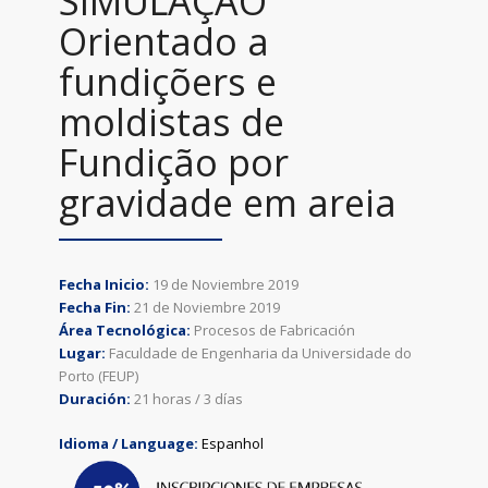
SIMULAÇÃO
Orientado a
fundiçõers e
moldistas de
Fundição por
gravidade em areia
Fecha Inicio:
19 de Noviembre 2019
Fecha Fin:
21 de Noviembre 2019
Área Tecnológica:
Procesos de Fabricación
Lugar:
Faculdade de Engenharia da Universidade do
Porto (FEUP)
Duración:
21 horas / 3 días
Idioma / Language:
Espanhol