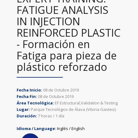
FATIGUE ANALYSIS
IN INJECTION
REINFORCED PLASTIC
- Formación en
Fatiga para pieza de
plástico reforzado
Fecha Inicio:
08 de Octubre 2019
Fecha Fin:
08 de Octubre 2019
Área Tecnológica:
EF Estructural,Validation & Testing
Lugar:
Parque Tecnológico de Álava (Vitoria-Gasteiz)
Duración:
7 horas / 1 día
Idioma / Language:
Inglés / English